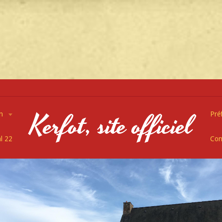
Kerfot, site officiel
on
Pré
l 22
Con