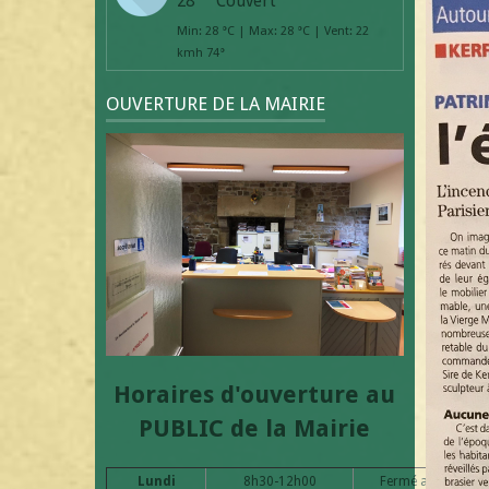
28
Couvert
Min: 28 °C | Max: 28 °C | Vent: 22
kmh 74°
OUVERTURE DE LA MAIRIE
Horaires d'ouverture au
PUBLIC de la Mairie
Lundi
8h30-12h00
Fermé au public