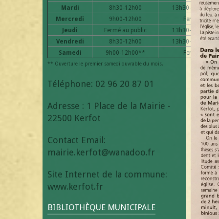
Mardi
8h30-12h00
13h30-17h30
Mercredi
9h00-12h00
Fermé
Jeudi
Fermé au public
13h30-18h30
Vendredi
8h30-12h00
13h30-17h30
Samedi
9h00-12h00**
Fermé
** Ouverture le premier samedi ouvrable du mois.
Téléphone: 02 96 20 87 01
Adresse : 1 Place de la Mairie -
22500 Kerfot
Contact Email:
mairie.kerfot@wanadoo.fr
Site Internet de la commune:
www.kerfot.fr
BIBLIOTHÈQUE MUNICIPALE