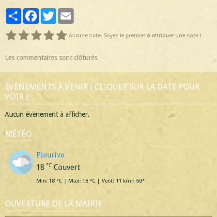
Partager
Facebook
Twitter
Email
Aucune note. Soyez le premier à attribuer une note !
Les commentaires sont clôturés
ÉVÈNEMENTS À VENIR ( CLIQUER SUR LA DATE POUR
VOIR )
Aucun évènement à afficher.
MÉTÉO
Plourivo
°C
18
Couvert
Min: 18 °C | Max: 18 °C | Vent: 11 kmh 60°
OUVERTURE DE LA MAIRIE