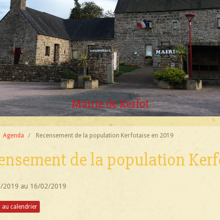
Place de la Mairie
Mairie de Kerfot
après travaux
Agenda
Recensement de la population Kerfotaise en 2019
ensement de la population Kerf
1/2019
au 16/02/2019
 au calendrier