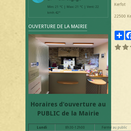
Kerfot
Min: 21 °C | Max: 21 °C | Vent: 22
kmh 42°
22500 Ke
OUVERTURE DE LA MAIRIE
Par
Horaires d'ouverture au
PUBLIC de la Mairie
Lundi
8h30-12h00
Fermé au public