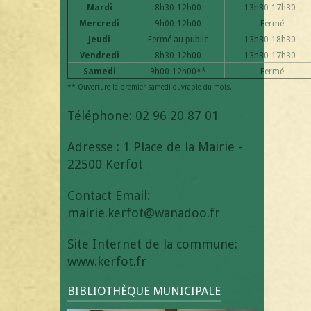
Mardi
8h30-12h00
13h30-17h30
Mercredi
9h00-12h00
Fermé
Jeudi
Fermé au public
13h30-18h30
Vendredi
8h30-12h00
13h30-17h30
Samedi
9h00-12h00**
Fermé
** Ouverture le premier samedi ouvrable du mois.
Téléphone: 02 96 20 87 01
Adresse : 1 Place de la Mairie -
22500 Kerfot
Contact Email:
mairie.kerfot@wanadoo.fr
Site Internet de la commune:
www.kerfot.fr
BIBLIOTHÈQUE MUNICIPALE