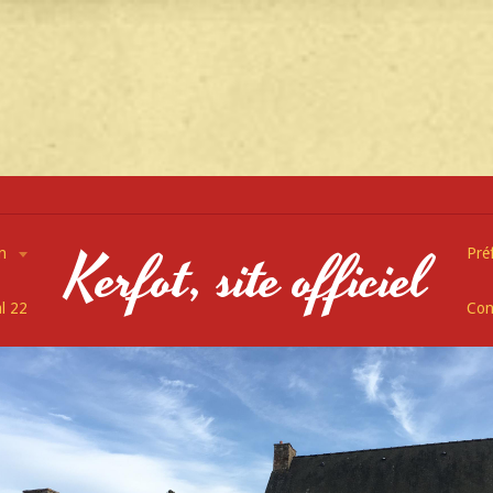
Kerfot, site officiel
on
Pré
l 22
Con