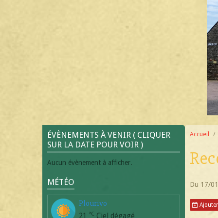
ÉVÈNEMENTS À VENIR ( CLIQUER
Accueil
SUR LA DATE POUR VOIR )
Rec
Aucun évènement à afficher.
MÉTÉO
Du 17/0
Plourivo
Ajouter
°C
21
Ciel dégagé