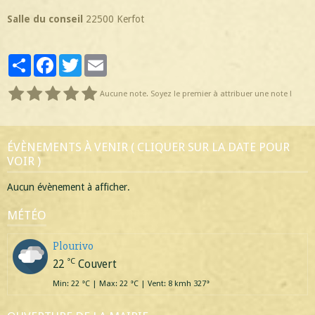
Salle du conseil
22500 Kerfot
Partager
Facebook
Twitter
Email
Aucune note. Soyez le premier à attribuer une note !
ÉVÈNEMENTS À VENIR ( CLIQUER SUR LA DATE POUR
VOIR )
Aucun évènement à afficher.
MÉTÉO
Plourivo
°C
22
Couvert
Min: 22 °C | Max: 22 °C | Vent: 8 kmh 327°